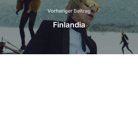
Vorheriger
Vorheriger Beitrag
Beitrag
Finlandia
IMPRESSUM
Healthmed Ordinationsgemeinschaft
Leitung: Dr.med univ. Karin Anita Sander
Ärztezentrum Lugnercity
Gablenzgasse 7 / 2. Stock / Top 10
1150 Wien