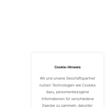
ÖFFNUNGSZEITEN
Ordinationsgemeinschaft
Termine nach Vereinbarung
Cookie-Hinweis
QUELLENVERZEICHNIS
Wir und unsere Geschäftspartner
nutzen Technologien wie Cookies
Mit freundlicher Genehmigung von
dazu, personenbezogene
Informationen für verschiedene
Zwecke zu sammeln, darunter:
Bilder:
www.pixabay.com
sowie
www.canva.com